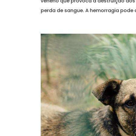
veneno que provoca a destruição dos
perda de sangue. A hemorragia pode oc